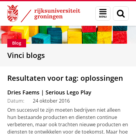
Skip
Skip
Department of Innovation Management & Str
Menu
Zoek
to
to
en
Content
Navigation
zoeken
Blog
Vinci blogs
Resultaten voor tag: oplossingen
Dries Faems | Serious Lego Play
Datum:
24 oktober 2016
Om succesvol te zijn moeten bedrijven niet alleen
hun bestaande producten en diensten continue
verbeteren, maar ook trachten nieuwe producten en
diensten te ontwikkelen voor de toekomst. Maar hoe