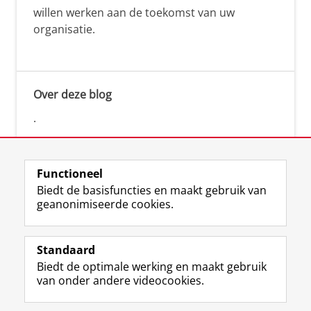
willen werken aan de toekomst van uw
organisatie.
Over deze blog
.
Functioneel
Biedt de basisfuncties en maakt gebruik van
geanonimiseerde cookies.
F
L
R
I
Y
Volg de RUG
a
i
S
n
o
Standaard
c
n
S
s
u
Biedt de optimale werking en maakt gebruik
e
k
-
t
T
Studiekiezers
van onder andere videocookies.
b
e
f
a
u
Maatschappij/bedrijven
o
d
e
g
b