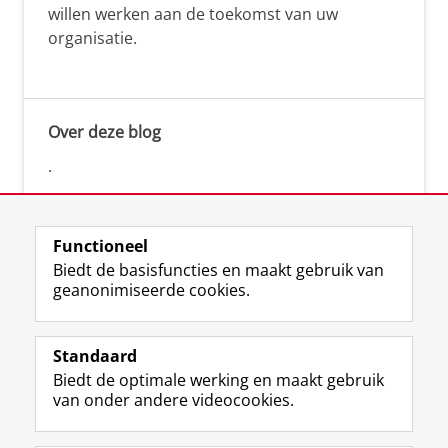
willen werken aan de toekomst van uw
organisatie.
Over deze blog
.
Functioneel
Biedt de basisfuncties en maakt gebruik van
geanonimiseerde cookies.
F
L
R
I
Y
Volg de RUG
a
i
S
n
o
Standaard
c
n
S
s
u
Biedt de optimale werking en maakt gebruik
e
k
-
t
T
Studiekiezers
van onder andere videocookies.
b
e
f
a
u
Maatschappij/bedrijven
o
d
e
g
b
o
I
e
r
e