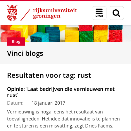
Skip
Skip
Department of Innovation Management & Str
Menu
Zoek
to
to
en
Content
Navigation
zoeken
Blog
Vinci blogs
Resultaten voor tag: rust
Opinie: ‘Laat bedrijven die vernieuwen met
rust’
Datum:
18 januari 2017
Vernieuwing is nogal eens het resultaat van
toevalligheden. Het idee dat innovatie is te plannen
en te sturen is een misvatting, zegt Dries Faems,