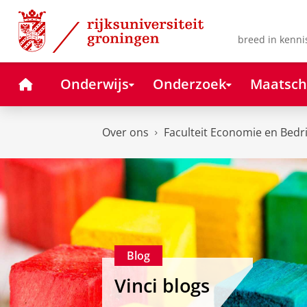
Skip
Skip
to
to
Content
Navigation
breed in kenni
Home
Onderwijs
Onderzoek
Maatsch
Over ons
Faculteit Economie en Bedr
Blog
Vinci blogs