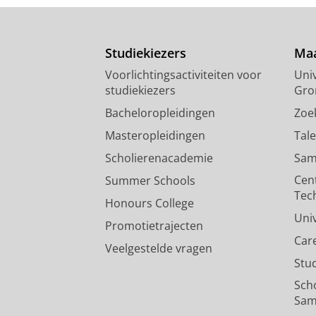
Studiekiezers
Maa
Voorlichtingsactiviteiten voor
Univ
studiekiezers
Gro
Bacheloropleidingen
Zoe
Masteropleidingen
Tal
Scholierenacademie
Sam
Cen
Summer Schools
Tec
Honours College
Uni
Promotietrajecten
Car
Veelgestelde vragen
Stu
Sch
Sam