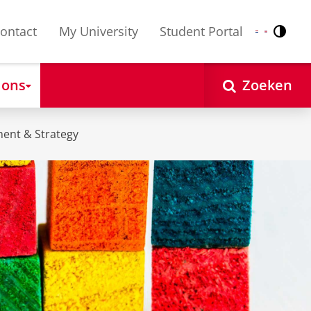
ontact
My University
Student Portal
Contr
Nederlands
English
 ons
Zoeken
ent & Strategy