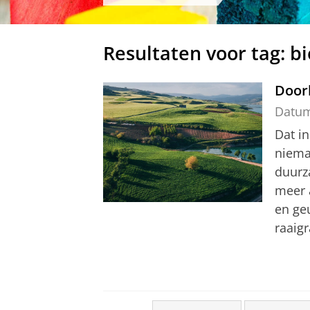
Resultaten voor tag: bi
Door
Datu
Dat in
niema
duurz
meer a
en ge
raaigr