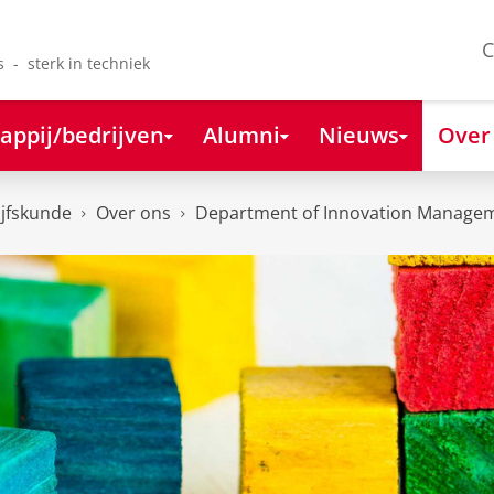
C
s - sterk in techniek
appij/bedrijven
Alumni
Nieuws
Over
ijfskunde
Over ons
Department of Innovation Managem