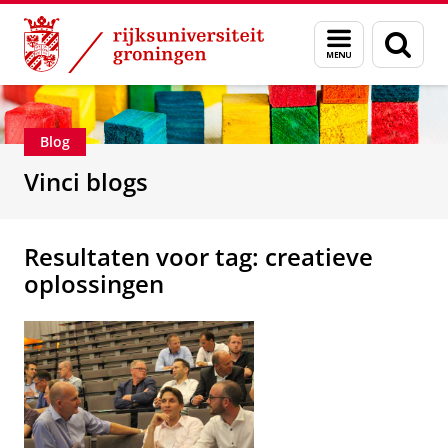
Skip
Skip
Department of Innovation Management & Str
Menu
Zoek
to
to
en
Content
Navigation
zoeken
Blog
Vinci blogs
Resultaten voor tag: creatieve
oplossingen