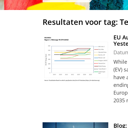
Resultaten voor tag: T
EU Au
Yeste
Datu
While 
(EV) s
have 
endin
Europ
2035 
Blog: