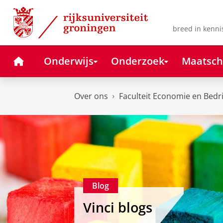
Skip
Skip
to
to
Content
Navigation
breed in kenni
Home
Onderwijs
Onderzoek
Maatsch
Over ons
Faculteit Economie en Bedr
Blog
Vinci blogs