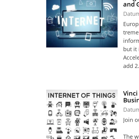
and 
Datu
Europ
treme
infor
but it
Accele
add 2.
Vinci
Busin
Datu
Join 
The wo