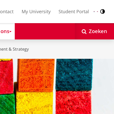
ontact
My University
Student Portal
Contr
Nederlands
English
 ons
Zoeken
ent & Strategy