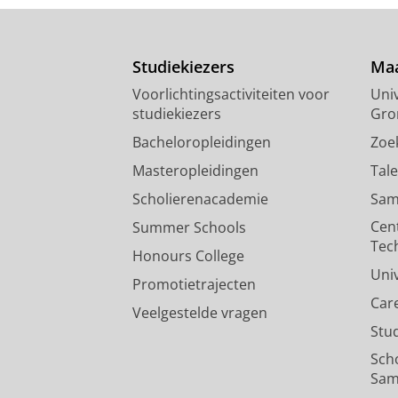
Studiekiezers
Maa
Voorlichtingsactiviteiten voor
Univ
studiekiezers
Gro
Bacheloropleidingen
Zoe
Masteropleidingen
Tal
Scholierenacademie
Sam
Cen
Summer Schools
Tec
Honours College
Uni
Promotietrajecten
Car
Veelgestelde vragen
Stu
Sch
Sam