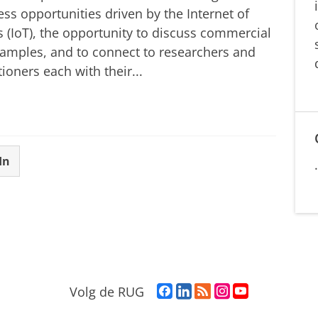
ss opportunities driven by the Internet of
 (IoT), the opportunity to discuss commercial
xamples, and to connect to researchers and
tioners each with their...
In
F
L
R
I
Y
Volg de RUG
a
i
S
n
o