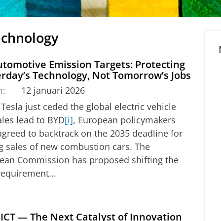
echnology
tomotive Emission Targets: Protecting
rday’s Technology, Not Tomorrow’s Jobs
m:
12 januari 2026
Tesla just ceded the global electric vehicle
ales lead to BYD
[i]
, European policymakers
agreed to backtrack on the 2035 deadline for
g sales of new combustion cars. The
ean Commission has proposed shifting the
requirement...
 ICT — The Next Catalyst of Innovation