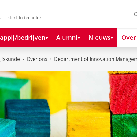
C
s - sterk in techniek
appij/bedrijven
Alumni
Nieuws
Over
ijfskunde
Over ons
Department of Innovation Managem