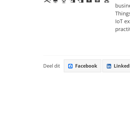
busine
Things
IoT e
practi
Deel dit
Facebook
Linked