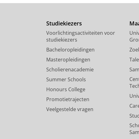
Studiekiezers
Maa
Voorlichtingsactiviteiten voor
Univ
studiekiezers
Gro
Bacheloropleidingen
Zoe
Masteropleidingen
Tal
Scholierenacademie
Sam
Cen
Summer Schools
Tec
Honours College
Uni
Promotietrajecten
Car
Veelgestelde vragen
Stu
Sch
Sam