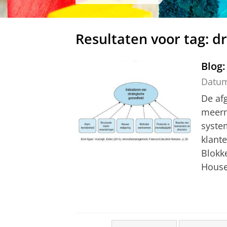
Resultaten voor tag: d
Blog
Datu
De af
meerm
syste
klant
Blokk
House,