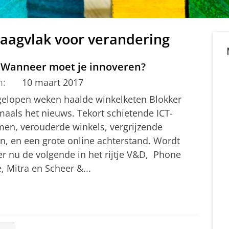
raagvlak voor verandering
: Wanneer moet je innoveren?
m:
10 maart 2017
gelopen weken haalde winkelketen Blokker
aals het nieuws. Tekort schietende ICT-
men, verouderde winkels, vergrijzende
en, en een grote online achterstand. Wordt
er nu de volgende in het rijtje V&D, Phone
 Mitra en Scheer &...