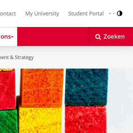
ontact
My University
Student Portal
Contr
Nederlands
English
 ons
Zoeken
ent & Strategy