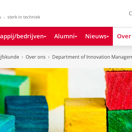
C
s - sterk in techniek
appij/bedrijven
Alumni
Nieuws
Over
ijfskunde
Over ons
Department of Innovation Managem