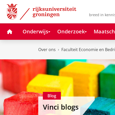
Skip
Skip
to
to
Content
Navigation
breed in kenni
Home
Onderwijs
Onderzoek
Maatsch
Over ons
Faculteit Economie en Bedr
Blog
Vinci blogs