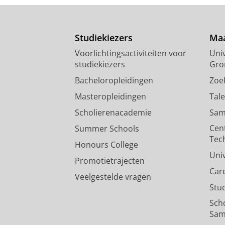
Studiekiezers
Maa
Voorlichtingsactiviteiten voor
Univ
studiekiezers
Gro
Bacheloropleidingen
Zoe
Masteropleidingen
Tal
Scholierenacademie
Sam
Cen
Summer Schools
Tec
Honours College
Uni
Promotietrajecten
Car
Veelgestelde vragen
Stu
Sch
Sam