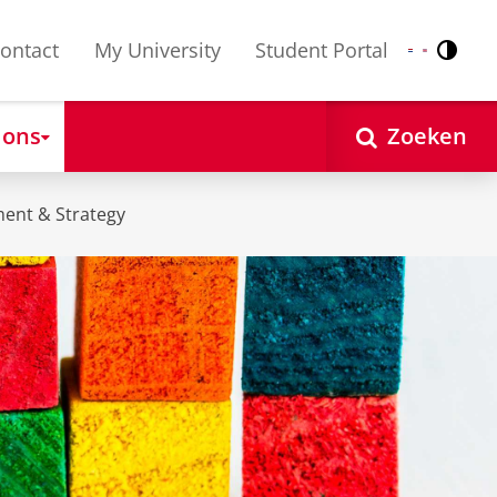
ontact
My University
Student Portal
Contr
Nederlands
English
 ons
Zoeken
ent & Strategy