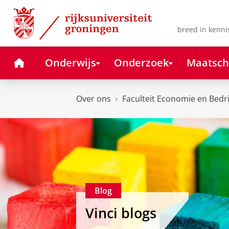
Skip
Skip
to
to
Content
Navigation
breed in kenni
Home
Onderwijs
Onderzoek
Maatsch
Over ons
Faculteit Economie en Bedr
Blog
Vinci blogs