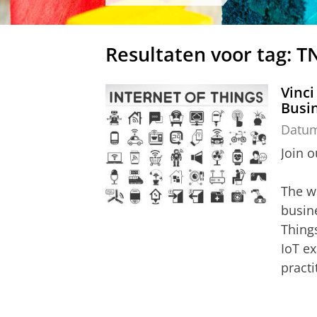
Resultaten voor tag: 
Vinci
Busin
Datu
Join 
The wo
busine
Things
IoT e
practi