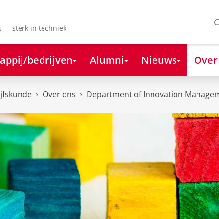
C
s - sterk in techniek
appij/bedrijven
Alumni
Nieuws
Over
ijfskunde
Over ons
Department of Innovation Managem