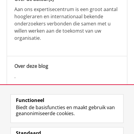
Aan ons expertisecentrum is een groot aantal
hoogleraren en internationaal bekende
onderzoekers verbonden die samen met u
willen werken aan de toekomst van uw
organisatie.
Over deze blog
.
Functioneel
Biedt de basisfuncties en maakt gebruik van
geanonimiseerde cookies.
F
L
R
I
Y
Volg de RUG
a
i
S
n
o
Standaard