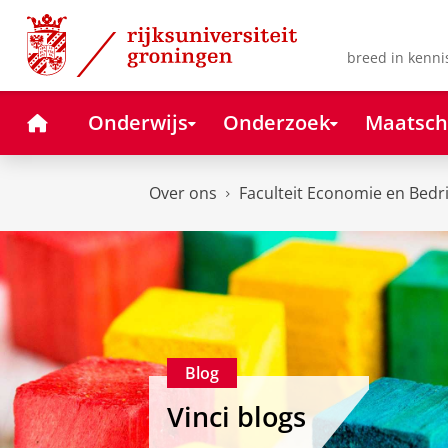
Skip
Skip
to
to
Content
Navigation
breed in kenni
Home
Onderwijs
Onderzoek
Maatsch
Over ons
Faculteit Economie en Bedr
Blog
Vinci blogs