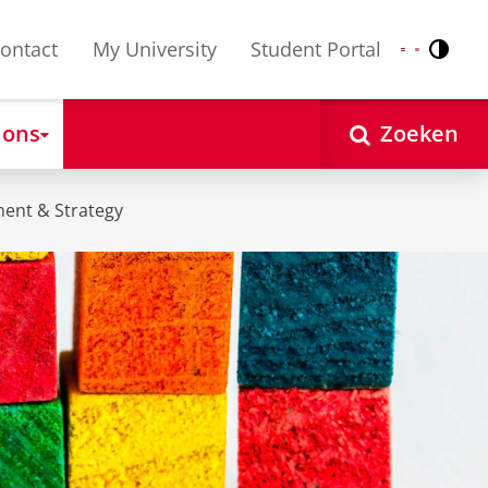
ontact
My University
Student Portal
Contr
Nederlands
English
 ons
Zoeken
ent & Strategy