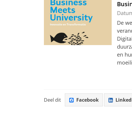
Busi
Datu
De we
veran
Digita
duurz
en hu
moeili
Deel dit
Facebook
Linked