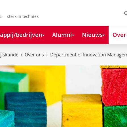
C
s - sterk in techniek
appij/bedrijven
Alumni
Nieuws
Over
ijfskunde
Over ons
Department of Innovation Managem