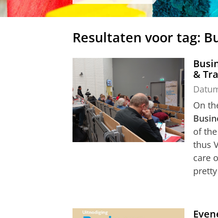
Resultaten voor tag: B
Busin
& Tr
Datu
On the
Busin
of th
thus V
care o
pretty
Even