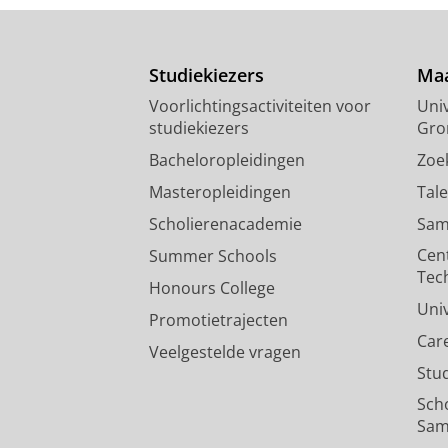
Studiekiezers
Maa
Voorlichtingsactiviteiten voor
Univ
studiekiezers
Gro
Bacheloropleidingen
Zoe
Masteropleidingen
Tal
Scholierenacademie
Sam
Cen
Summer Schools
Tec
Honours College
Uni
Promotietrajecten
Car
Veelgestelde vragen
Stu
Sch
Sam