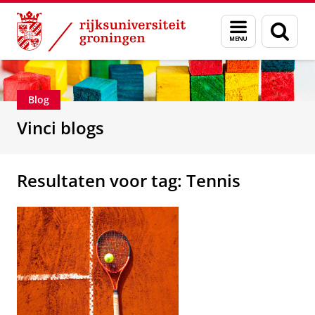
Skip
Skip
Department of Innovation Management & Str
Menu
Zoek
to
to
en
Content
Navigation
zoeken
Blog
Vinci blogs
Resultaten voor tag: Tennis