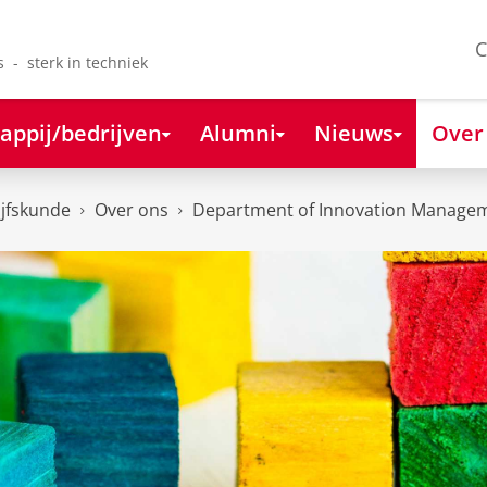
C
s - sterk in techniek
appij/bedrijven
Alumni
Nieuws
Over
ijfskunde
Over ons
Department of Innovation Managem