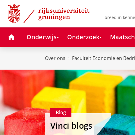
Skip
Skip
to
to
Content
Navigation
breed in kenni
Home
Onderwijs
Onderzoek
Maatsch
Over ons
Faculteit Economie en Bedr
Blog
Vinci blogs