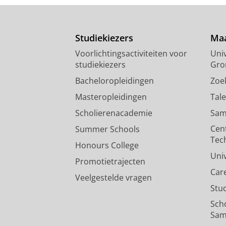
Studiekiezers
Maa
Voorlichtingsactiviteiten voor
Univ
studiekiezers
Gro
Bacheloropleidingen
Zoe
Masteropleidingen
Tal
Scholierenacademie
Sam
Cen
Summer Schools
Tec
Honours College
Uni
Promotietrajecten
Car
Veelgestelde vragen
Stu
Sch
Sam