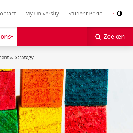
ontact
My University
Student Portal
Contr
Nederlands
English
 ons
Zoeken
ent & Strategy