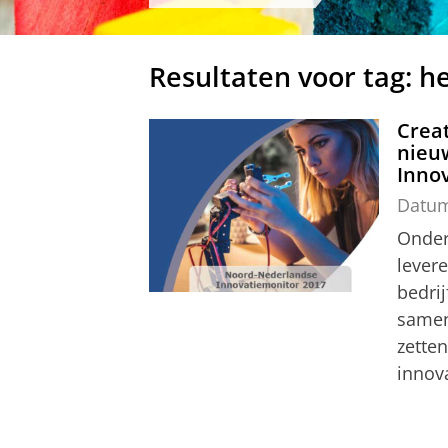
Resultaten voor tag: h
Creat
nieu
Inno
Datu
Onder
lever
bedri
samen
zette
innova