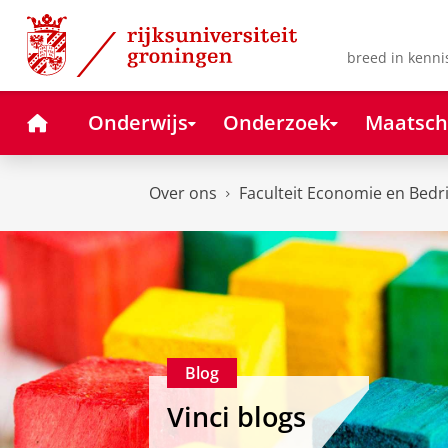
Skip
Skip
to
to
Content
Navigation
breed in kenni
Home
Onderwijs
Onderzoek
Maatsch
Over ons
Faculteit Economie en Bedr
Blog
Vinci blogs