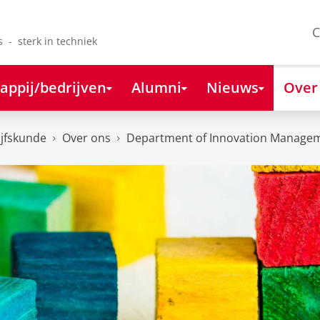
C
s - sterk in techniek
appij/bedrijven
Alumni
Nieuws
Over
ijfskunde
Over ons
Department of Innovation Managem