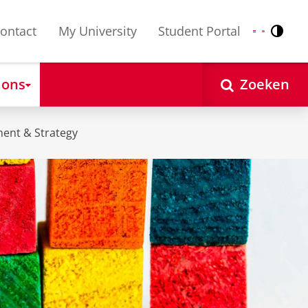
ontact
My University
Student Portal
Contr
Nederlands
English
 ons
Zoeken
ent & Strategy