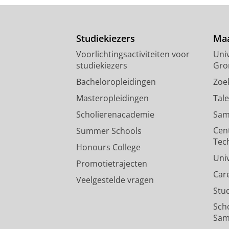
Studiekiezers
Maa
Voorlichtingsactiviteiten voor
Univ
studiekiezers
Gro
Bacheloropleidingen
Zoe
Masteropleidingen
Tal
Scholierenacademie
Sam
Cen
Summer Schools
Tec
Honours College
Uni
Promotietrajecten
Car
Veelgestelde vragen
Stu
Sch
Sam