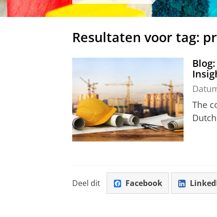
Resultaten voor tag: p
Blog:
Insig
Datu
The co
Dutch
Deel dit
Facebook
Linked