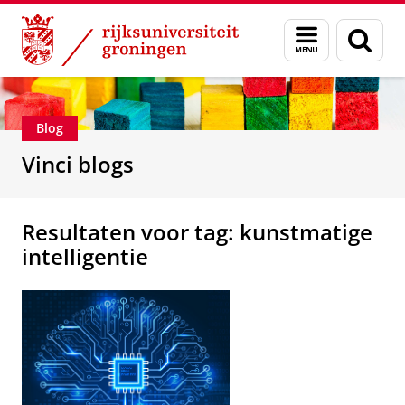
Skip
Skip
Department of Innovation Management & Str
Menu
Zoek
to
to
en
Content
Navigation
zoeken
Blog
Vinci blogs
Resultaten voor tag: kunstmatige
intelligentie