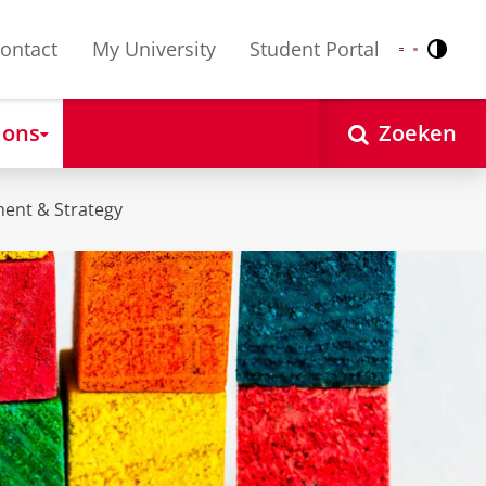
ontact
My University
Student Portal
Contr
Nederlands
English
 ons
Zoeken
ent & Strategy