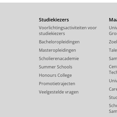
Studiekiezers
Maa
Voorlichtingsactiviteiten voor
Univ
studiekiezers
Gro
Bacheloropleidingen
Zoe
Masteropleidingen
Tal
Scholierenacademie
Sam
Cen
Summer Schools
Tec
Honours College
Uni
Promotietrajecten
Car
Veelgestelde vragen
Stu
Sch
Sam