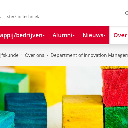
C
s - sterk in techniek
appij/bedrijven
Alumni
Nieuws
Over
ijfskunde
Over ons
Department of Innovation Managem