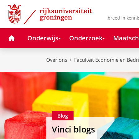
Skip
Skip
to
to
Content
Navigation
breed in kenni
Home
Onderwijs
Onderzoek
Maatsch
Over ons
Faculteit Economie en Bedr
Blog
Vinci blogs