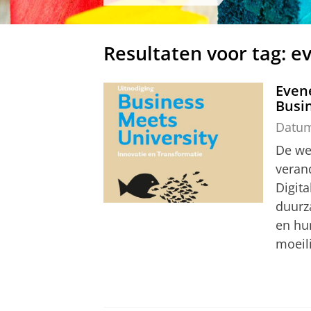
Resultaten voor tag: 
Even
Busi
Datu
De we
veran
Digita
duurz
en hu
moeili