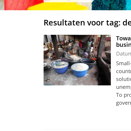
Resultaten voor tag: d
Towar
busin
Datu
Small
count
soluti
unemp
To pr
gover