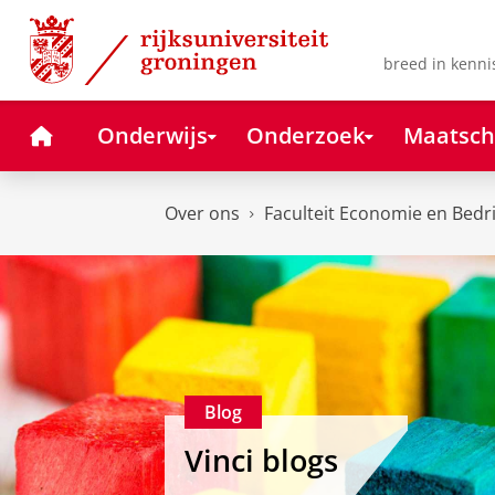
Skip
Skip
to
to
Content
Navigation
breed in kenni
Home
Onderwijs
Onderzoek
Maatsch
Over ons
Faculteit Economie en Bedr
Blog
Vinci blogs