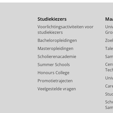
Studiekiezers
Maa
Voorlichtingsactiviteiten voor
Univ
studiekiezers
Gro
Bacheloropleidingen
Zoe
Masteropleidingen
Tal
Scholierenacademie
Sam
Cen
Summer Schools
Tec
Honours College
Uni
Promotietrajecten
Car
Veelgestelde vragen
Stu
Sch
Sam