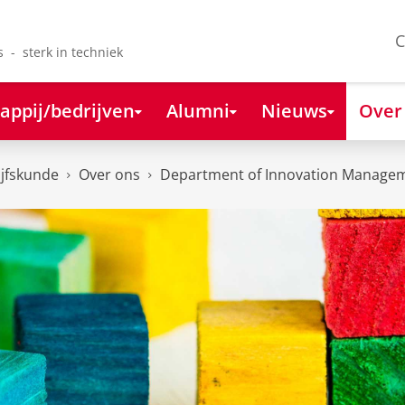
C
s - sterk in techniek
appij/bedrijven
Alumni
Nieuws
Over
ijfskunde
Over ons
Department of Innovation Managem