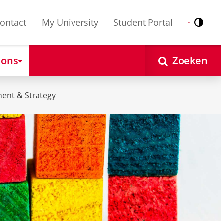
ontact
My University
Student Portal
Contr
Nederlands
English
 ons
Zoeken
ent & Strategy