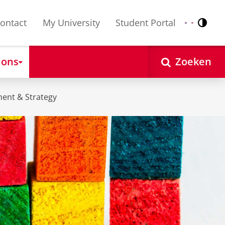
ontact
My University
Student Portal
Contr
Nederlands
English
 ons
Zoeken
ent & Strategy