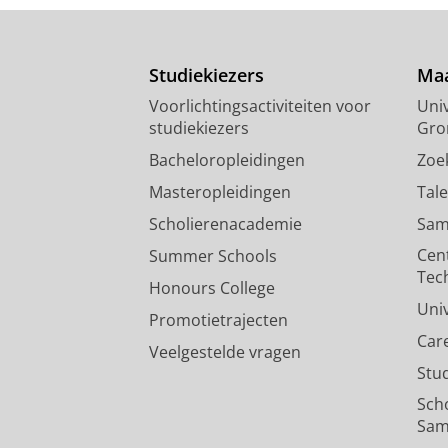
Studiekiezers
Maa
Voorlichtingsactiviteiten voor
Univ
studiekiezers
Gro
Bacheloropleidingen
Zoe
Masteropleidingen
Tal
Scholierenacademie
Sam
Cen
Summer Schools
Tec
Honours College
Uni
Promotietrajecten
Car
Veelgestelde vragen
Stu
Sch
Sam