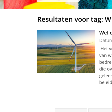
Resultaten voor tag: 
Wel 
Datu
Het v
van w
bedrei
die o
gelee
beleid