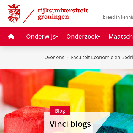
Skip
Skip
to
to
Content
Navigation
breed in kenni
Home
Onderwijs
Onderzoek
Maatsch
Over ons
Faculteit Economie en Bedr
Blog
Vinci blogs