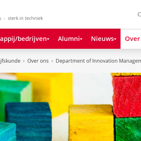
C
s - sterk in techniek
appij/bedrijven
Alumni
Nieuws
Over
ijfskunde
Over ons
Department of Innovation Managem