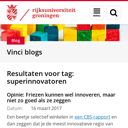
Skip
Skip
Department of Innovation Management & Str
Menu
Zoek
to
to
en
Content
Navigation
zoeken
Blog
Vinci blogs
Resultaten voor tag:
superinnovatoren
Opinie: Friezen kunnen wel innoveren, maar
niet zo goed als ze zeggen
Datum:
16 maart 2017
Een beetje selectief winkelen in
een CBS-rapport
en
dan zeggen dat je de meest innovatieve regio van