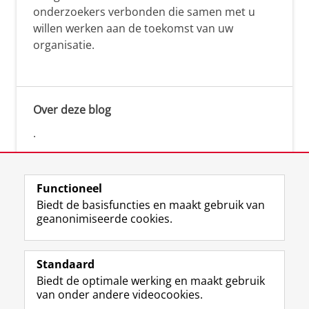
onderzoekers verbonden die samen met u
willen werken aan de toekomst van uw
organisatie.
Over deze blog
.
Functioneel
Biedt de basisfuncties en maakt gebruik van
geanonimiseerde cookies.
F
L
R
I
Y
Volg de RUG
a
i
S
n
o
Standaard
c
n
S
s
u
Biedt de optimale werking en maakt gebruik
e
k
-
t
T
Studiekiezers
van onder andere videocookies.
b
e
f
a
u