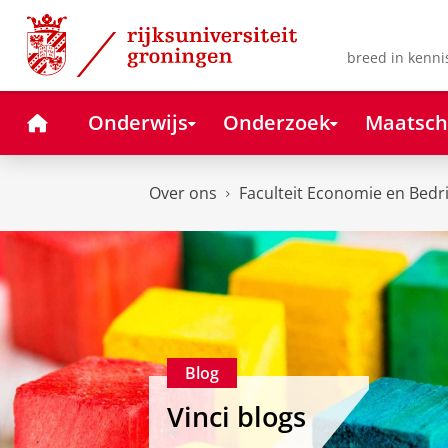
Skip
Skip
to
to
Content
Navigation
breed in kenni
Home
Onderwijs
Onderzoek
Maatsch
Over ons
Faculteit Economie en Bedr
Blog
Vinci blogs