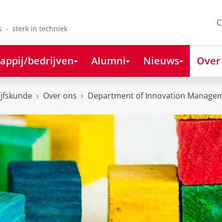
C
s - sterk in techniek
appij/bedrijven
Alumni
Nieuws
Over
ijfskunde
Over ons
Department of Innovation Managem