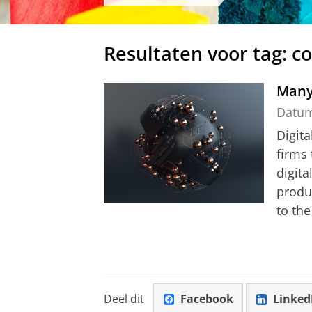
Resultaten voor tag: 
Many 
Datu
Digita
firms
digita
produ
to the
Deel dit
Facebook
Linked