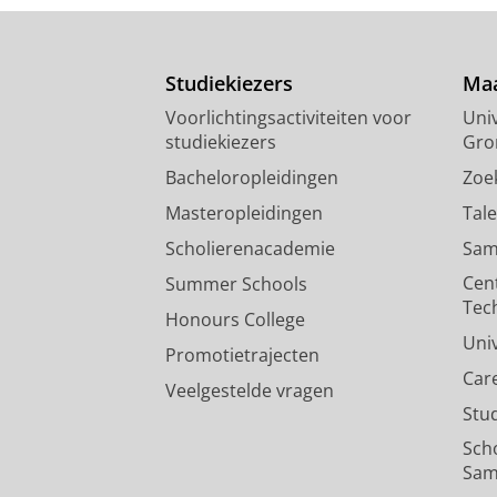
Studiekiezers
Maa
Voorlichtingsactiviteiten voor
Univ
studiekiezers
Gro
Bacheloropleidingen
Zoe
Masteropleidingen
Tal
Scholierenacademie
Sam
Cen
Summer Schools
Tec
Honours College
Uni
Promotietrajecten
Car
Veelgestelde vragen
Stu
Sch
Sam