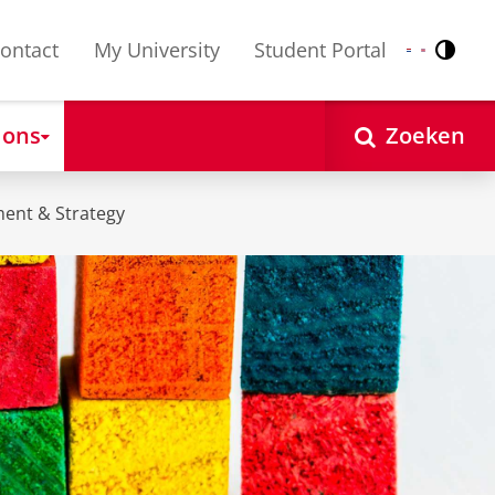
ontact
My University
Student Portal
Contr
Nederlands
English
 ons
Zoeken
ent & Strategy