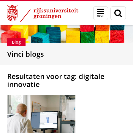
Skip
Skip
Department of Innovation Management & Str
Menu
Zoek
to
to
en
Content
Navigation
zoeken
Blog
Vinci blogs
Resultaten voor tag: digitale
innovatie