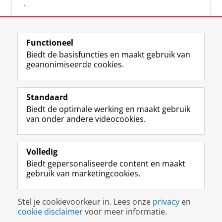
.
Functioneel
Biedt de basisfuncties en maakt gebruik van
geanonimiseerde cookies.
F
L
R
I
Y
Volg de RUG
a
i
S
n
o
Standaard
c
n
S
s
u
Biedt de optimale werking en maakt gebruik
e
k
-
t
T
Studiekiezers
van onder andere videocookies.
b
e
f
a
u
Maatschappij/bedrijven
o
d
e
g
b
o
I
e
r
e
Alumni
k
n
d
a
-
Volledig
p
-
R
m
k
Biedt gepersonaliseerde content en maakt
Over ons
a
p
i
-
a
gebruik van marketingcookies.
g
a
j
a
n
i
g
k
c
a
Disclaimer & Copyright
Privacy
Cookies
n
i
s
c
a
Stel je cookievoorkeur in. Lees onze
privacy
en
Inloggen
a
n
u
o
l
cookie disclaimer
voor meer informatie.
R
a
n
u
R