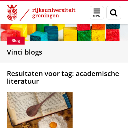
Skip
Skip
Department of Innovation Management & Str
Menu
Zoek
to
to
en
Content
Navigation
zoeken
Blog
Vinci blogs
Resultaten voor tag: academische
literatuur