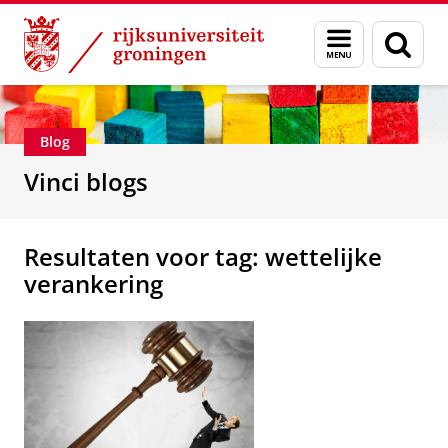
Skip
Skip
Department of Innovation Management & Str
Menu
Zoek
to
to
en
Content
Navigation
zoeken
Blog
Vinci blogs
Resultaten voor tag: wettelijke
verankering