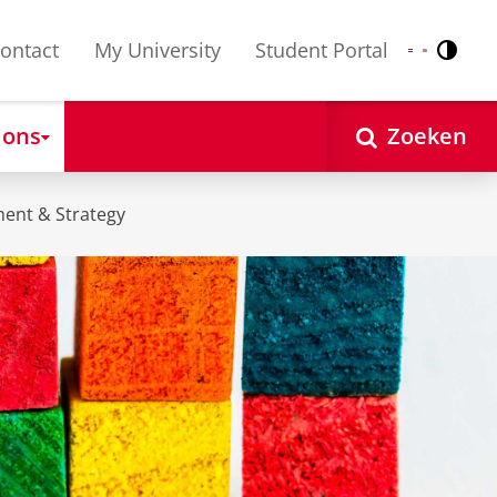
ontact
My University
Student Portal
Contr
Nederlands
English
 ons
Zoeken
ent & Strategy