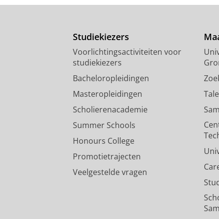
Studiekiezers
Maa
Voorlichtingsactiviteiten voor
Univ
studiekiezers
Gro
Bacheloropleidingen
Zoe
Masteropleidingen
Tal
Scholierenacademie
Sam
Cen
Summer Schools
Tec
Honours College
Uni
Promotietrajecten
Car
Veelgestelde vragen
Stu
Sch
Sam