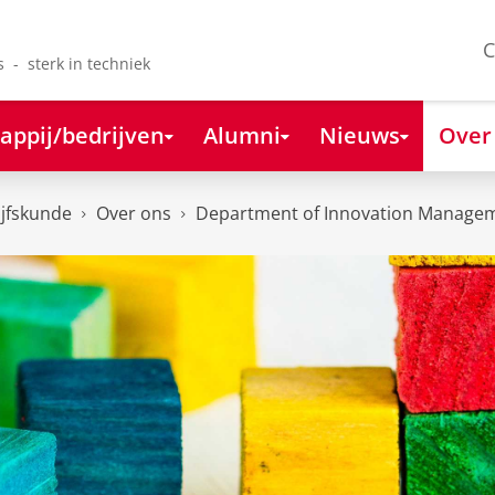
C
s - sterk in techniek
appij/bedrijven
Alumni
Nieuws
Over
ijfskunde
Over ons
Department of Innovation Managem