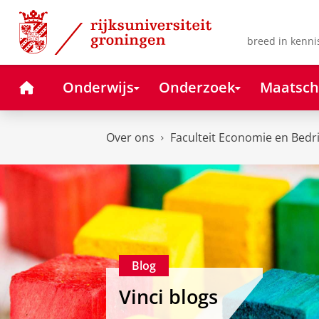
Skip
Skip
to
to
Content
Navigation
breed in kenni
Home
Onderwijs
Onderzoek
Maatsch
Over ons
Faculteit Economie en Bedr
Blog
Vinci blogs