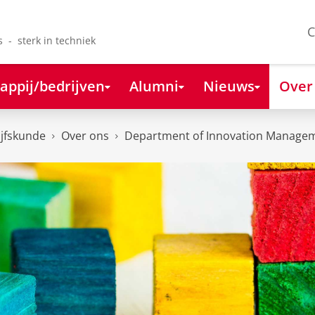
C
s - sterk in techniek
appij/bedrijven
Alumni
Nieuws
Over
ijfskunde
Over ons
Department of Innovation Managem