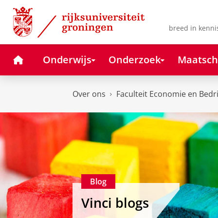
Skip
Skip
to
to
Content
Navigation
breed in kenni
Home
Onderwijs
Onderzoek
Maatsch
Over ons
Faculteit Economie en Bedr
Blog
Vinci blogs