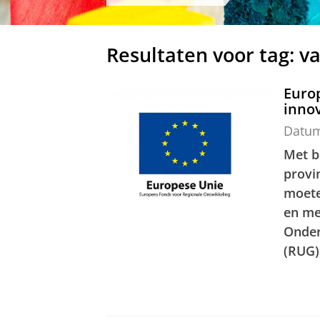
Resultaten voor tag: va
Euro
innov
Datu
Met b
provi
moete
en me
Onder
(RUG) 