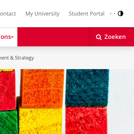
ontact
My University
Student Portal
Contr
Nederlands
English
 ons
Zoeken
ent & Strategy