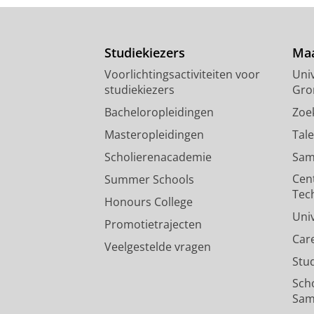
Studiekiezers
Maa
Voorlichtingsactiviteiten voor
Univ
studiekiezers
Gro
Bacheloropleidingen
Zoe
Masteropleidingen
Tal
Scholierenacademie
Sam
Cen
Summer Schools
Tec
Honours College
Uni
Promotietrajecten
Car
Veelgestelde vragen
Stu
Sch
Sam