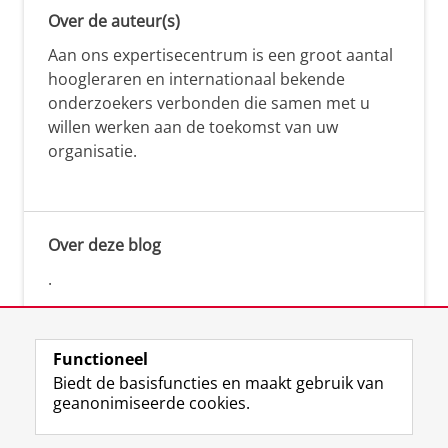
Over de auteur(s)
Aan ons expertisecentrum is een groot aantal
hoogleraren en internationaal bekende
onderzoekers verbonden die samen met u
willen werken aan de toekomst van uw
organisatie.
Over deze blog
.
Functioneel
Biedt de basisfuncties en maakt gebruik van
geanonimiseerde cookies.
F
L
R
I
Y
Volg de RUG