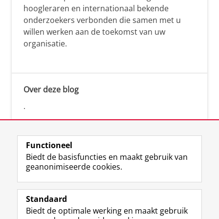
hoogleraren en internationaal bekende
onderzoekers verbonden die samen met u
willen werken aan de toekomst van uw
organisatie.
Over deze blog
.
Functioneel
Biedt de basisfuncties en maakt gebruik van
geanonimiseerde cookies.
F
L
R
I
Y
Volg de RUG
a
i
S
n
o
Standaard
c
n
S
s
u
Biedt de optimale werking en maakt gebruik
e
k
-
t
T
Studiekiezers