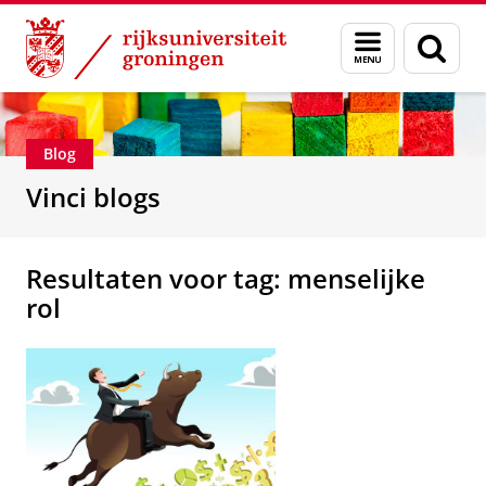
Skip
Skip
Department of Innovation Management & Str
Menu
Zoek
to
to
en
Content
Navigation
zoeken
Blog
Vinci blogs
Resultaten voor tag: menselijke
rol