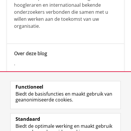
hoogleraren en internationaal bekende
onderzoekers verbonden die samen met u
willen werken aan de toekomst van uw
organisatie.
Over deze blog
.
Functioneel
Biedt de basisfuncties en maakt gebruik van
geanonimiseerde cookies.
F
L
R
I
Y
Volg de RUG
a
i
S
n
o
Standaard
c
n
S
s
u
Biedt de optimale werking en maakt gebruik
e
k
-
t
T
Studiekiezers