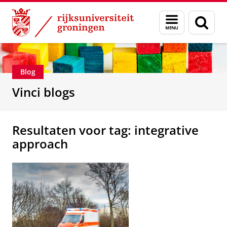
Skip
Skip
Department of Innovation Management & Str
Menu
Zoek
to
to
en
Content
Navigation
zoeken
Blog
Vinci blogs
Resultaten voor tag: integrative
approach