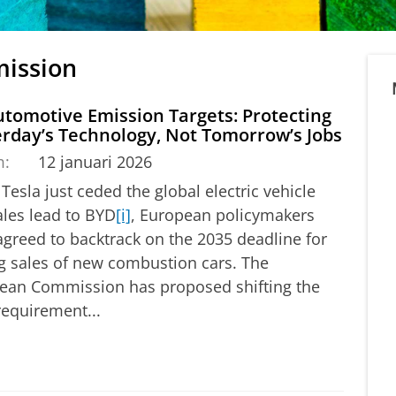
mission
tomotive Emission Targets: Protecting
rday’s Technology, Not Tomorrow’s Jobs
m:
12 januari 2026
Tesla just ceded the global electric vehicle
ales lead to BYD
[i]
, European policymakers
agreed to backtrack on the 2035 deadline for
g sales of new combustion cars. The
ean Commission has proposed shifting the
requirement...