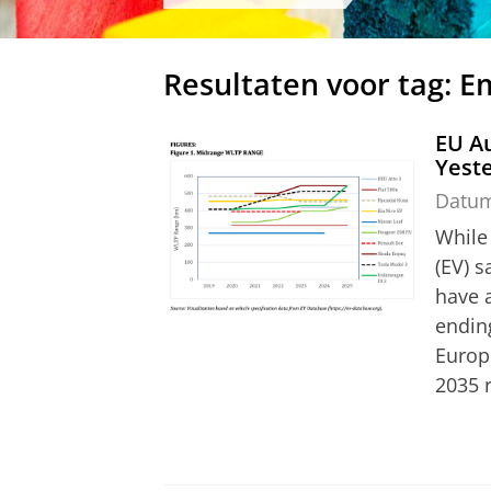
Resultaten voor tag: E
EU Au
Yeste
Datu
While 
(EV) s
have 
endin
Europ
2035 