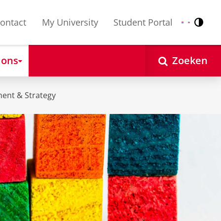
ontact
My University
Student Portal
Contr
Nederlands
English
 ons
Zoeken
ent & Strategy