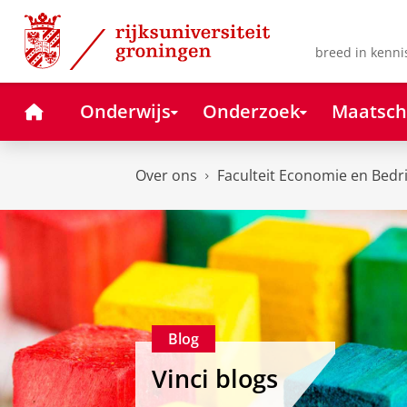
Skip
Skip
to
to
Content
Navigation
breed in kenni
Home
Onderwijs
Onderzoek
Maatsch
Over ons
Faculteit Economie en Bedr
Blog
Vinci blogs