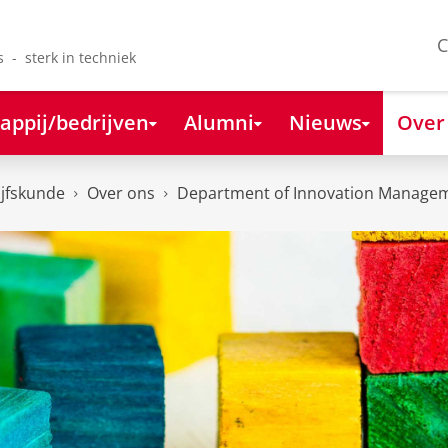
C
s - sterk in techniek
appij/bedrijven
Alumni
Nieuws
Over
ijfskunde
Over ons
Department of Innovation Managem