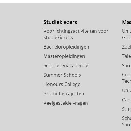
Studiekiezers
Maa
Voorlichtingsactiviteiten voor
Univ
studiekiezers
Gro
Bacheloropleidingen
Zoe
Masteropleidingen
Tal
Scholierenacademie
Sam
Cen
Summer Schools
Tec
Honours College
Uni
Promotietrajecten
Car
Veelgestelde vragen
Stu
Sch
Sam