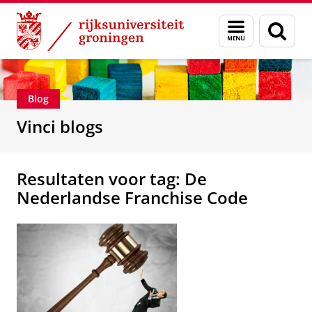
Skip
Skip
Department of Innovation Management & Str
Menu
Zoek
to
to
en
Content
Navigation
zoeken
Blog
Vinci blogs
Resultaten voor tag: De
Nederlandse Franchise Code