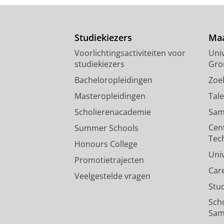
Studiekiezers
Maa
Voorlichtingsactiviteiten voor
Univ
studiekiezers
Gro
Bacheloropleidingen
Zoe
Masteropleidingen
Tal
Scholierenacademie
Sam
Cen
Summer Schools
Tec
Honours College
Uni
Promotietrajecten
Car
Veelgestelde vragen
Stu
Sch
Sam