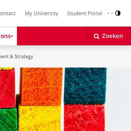
ontact
My University
Student Portal
Contr
Nederlands
English
 ons
Zoeken
ent & Strategy