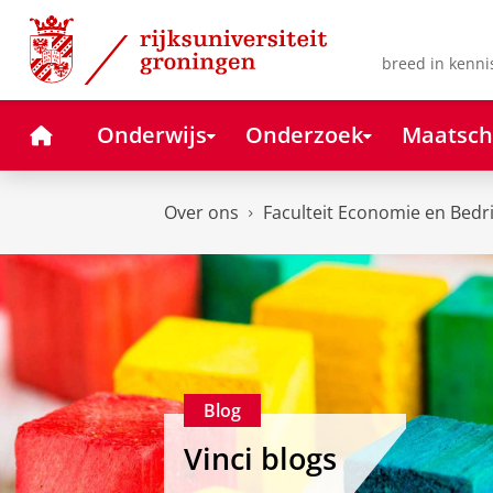
Skip
Skip
to
to
Content
Navigation
breed in kenni
Home
Onderwijs
Onderzoek
Maatsch
Over ons
Faculteit Economie en Bedr
Blog
Vinci blogs