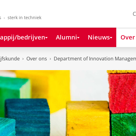
C
s - sterk in techniek
appij/bedrijven
Alumni
Nieuws
Over
ijfskunde
Over ons
Department of Innovation Managem