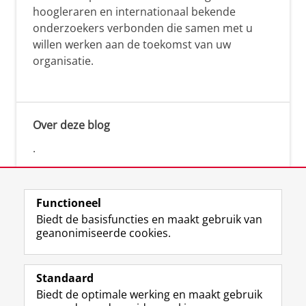
hoogleraren en internationaal bekende
onderzoekers verbonden die samen met u
willen werken aan de toekomst van uw
organisatie.
Over deze blog
.
Functioneel
Biedt de basisfuncties en maakt gebruik van
geanonimiseerde cookies.
F
L
R
I
Y
Volg de RUG
a
i
S
n
o
Standaard
c
n
S
s
u
Biedt de optimale werking en maakt gebruik
e
k
-
t
T
Studiekiezers