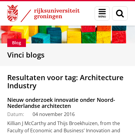
Skip
Skip
Department of Innovation Management & Str
Menu
Zoek
to
to
en
Content
Navigation
zoeken
Blog
Vinci blogs
Resultaten voor tag: Architecture
Industry
Nieuw onderzoek innovatie onder Noord-
Nederlandse architecten
Datum:
04 november 2016
Killian J McCarthy and Thijs Broekhuizen, from the
Faculty of Economic and Business’ Innovation and