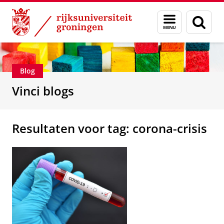
Skip
Skip
Department of Innovation Management & Str
Menu
Zoek
to
to
en
Content
Navigation
zoeken
Blog
Vinci blogs
Resultaten voor tag: corona-crisis