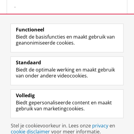
.
Functioneel
Biedt de basisfuncties en maakt gebruik van
geanonimiseerde cookies.
F
L
R
I
Y
Volg de RUG
a
i
S
n
o
Standaard
c
n
S
s
u
Biedt de optimale werking en maakt gebruik
e
k
-
t
T
Studiekiezers
van onder andere videocookies.
b
e
f
a
u
Maatschappij/bedrijven
o
d
e
g
b
o
I
e
r
e
Alumni
k
n
d
a
-
Volledig
p
-
R
m
k
Biedt gepersonaliseerde content en maakt
Over ons
a
p
i
-
a
gebruik van marketingcookies.
g
a
j
a
n
i
g
k
c
a
Disclaimer & Copyright
Privacy
Cookies
n
i
s
c
a
Stel je cookievoorkeur in. Lees onze
privacy
en
Inloggen
a
n
u
o
l
cookie disclaimer
voor meer informatie.