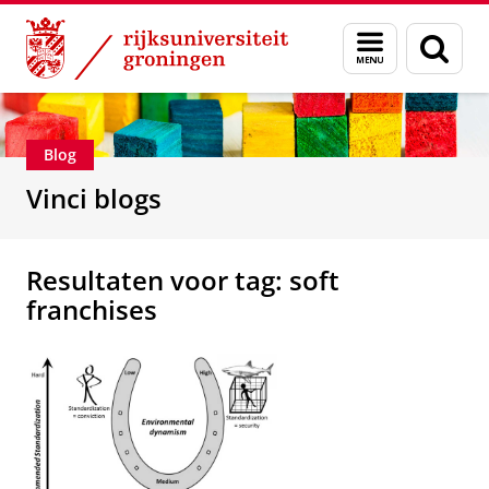
Skip
Skip
Department of Innovation Management & Str
Menu
Zoek
to
to
en
Content
Navigation
zoeken
Blog
Vinci blogs
Resultaten voor tag: soft
franchises