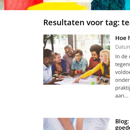
Resultaten voor tag: t
Hoe h
Datu
In de 
tegen
voldo
onderu
prakti
aan...
Blog
goed