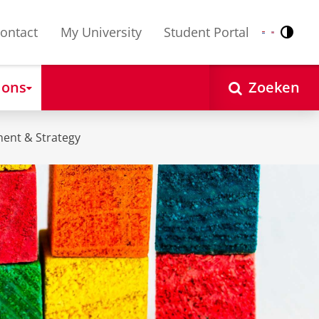
ontact
My University
Student Portal
Contr
Nederlands
English
 ons
Zoeken
ent & Strategy