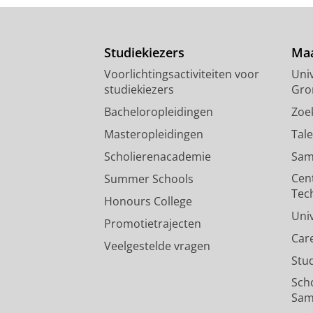
Studiekiezers
Maa
Voorlichtingsactiviteiten voor
Univ
studiekiezers
Gro
Bacheloropleidingen
Zoe
Masteropleidingen
Tal
Scholierenacademie
Sam
Cen
Summer Schools
Tec
Honours College
Uni
Promotietrajecten
Car
Veelgestelde vragen
Stu
Sch
Sam