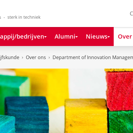
C
s - sterk in techniek
appij/bedrijven
Alumni
Nieuws
Over
ijfskunde
Over ons
Department of Innovation Managem