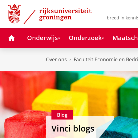
Skip
Skip
to
to
Content
Navigation
breed in kenni
Home
Onderwijs
Onderzoek
Maatsch
Over ons
Faculteit Economie en Bedr
Blog
Vinci blogs