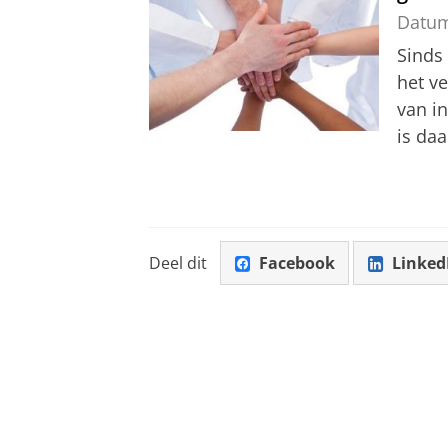
Datu
Sinds
het v
van i
is daa
Deel dit
Facebook
Linked