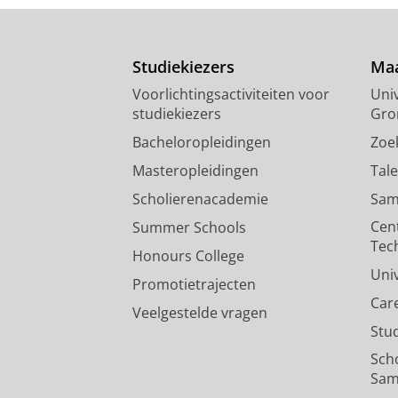
Studiekiezers
Maa
Voorlichtingsactiviteiten voor
Univ
studiekiezers
Gro
Bacheloropleidingen
Zoe
Masteropleidingen
Tal
Scholierenacademie
Sam
Cen
Summer Schools
Tec
Honours College
Uni
Promotietrajecten
Car
Veelgestelde vragen
Stu
Sch
Sam