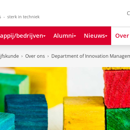
C
s - sterk in techniek
appij/bedrijven
Alumni
Nieuws
Over
ijfskunde
Over ons
Department of Innovation Managem