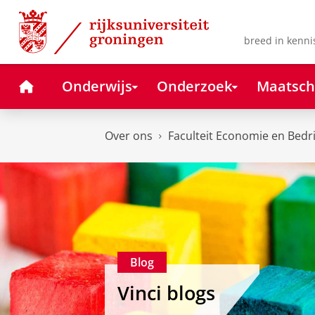
Skip
Skip
to
to
Content
Navigation
breed in kenni
Home
Onderwijs
Onderzoek
Maatsch
Over ons
Faculteit Economie en Bedr
Blog
Vinci blogs