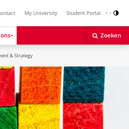
ontact
My University
Student Portal
Contr
Nederlands
English
 ons
Zoeken
ent & Strategy