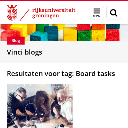
Skip
Skip
Department of Innovation Management & Str
Menu
Zoek
to
to
en
Content
Navigation
zoeken
Blog
Vinci blogs
Resultaten voor tag: Board tasks