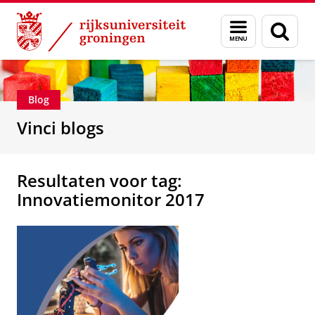
Skip
Skip
Department of Innovation Management & Str
Menu
Zoek
to
to
en
Content
Navigation
zoeken
Blog
Vinci blogs
Resultaten voor tag:
Innovatiemonitor 2017