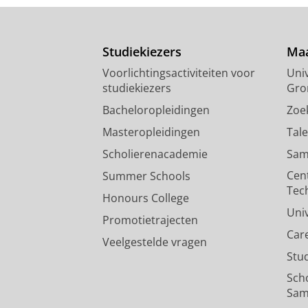
Studiekiezers
Maa
Voorlichtingsactiviteiten voor
Univ
studiekiezers
Gro
Bacheloropleidingen
Zoe
Masteropleidingen
Tal
Scholierenacademie
Sam
Cen
Summer Schools
Tec
Honours College
Uni
Promotietrajecten
Car
Veelgestelde vragen
Stu
Sch
Sam