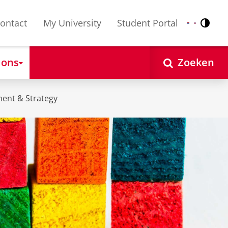
ontact
My University
Student Portal
Contr
Nederlands
English
 ons
Zoeken
ent & Strategy