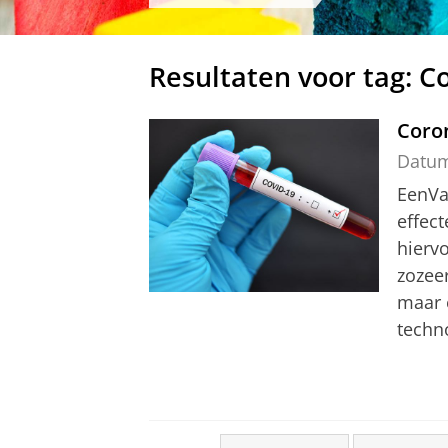
Resultaten voor tag: C
Coro
Datu
EenVa
effect
hiervo
zozee
maar 
techno