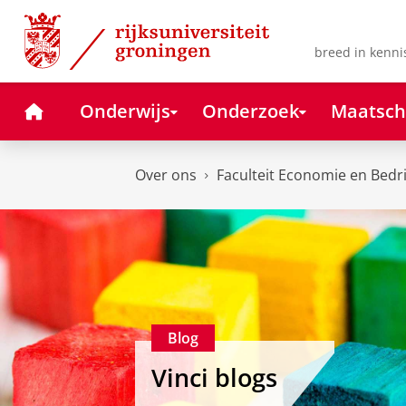
Skip
Skip
to
to
Content
Navigation
breed in kenni
Home
Onderwijs
Onderzoek
Maatsch
Over ons
Faculteit Economie en Bedr
Blog
Vinci blogs