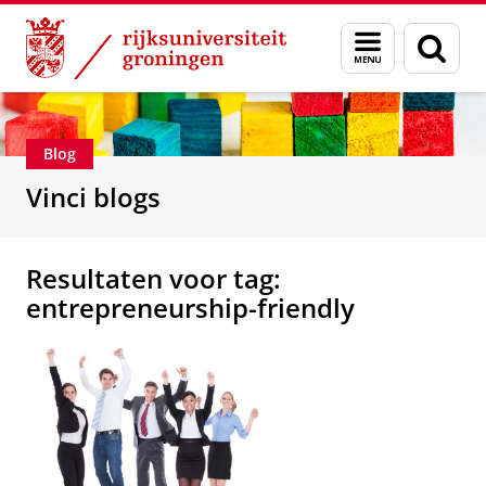
Skip
Skip
Department of Innovation Management & Str
Menu
Zoek
to
to
en
Content
Navigation
zoeken
Blog
Vinci blogs
Resultaten voor tag:
entrepreneurship-friendly