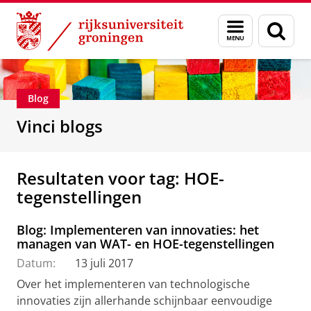
Skip
Skip
Department of Innovation Management & Str
Menu
Zoek
to
to
en
Content
Navigation
zoeken
Blog
Vinci blogs
Resultaten voor tag: HOE-
tegenstellingen
Blog: Implementeren van innovaties: het
managen van WAT- en HOE-tegenstellingen
Datum:
13 juli 2017
Over het implementeren van technologische
innovaties zijn allerhande schijnbaar eenvoudige