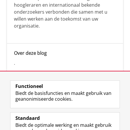
hoogleraren en internationaal bekende
onderzoekers verbonden die samen met u
willen werken aan de toekomst van uw
organisatie.
Over deze blog
.
Functioneel
Biedt de basisfuncties en maakt gebruik van
geanonimiseerde cookies.
F
L
R
I
Y
Volg de RUG
a
i
S
n
o
Standaard
c
n
S
s
u
Biedt de optimale werking en maakt gebruik
e
k
-
t
T
Studiekiezers