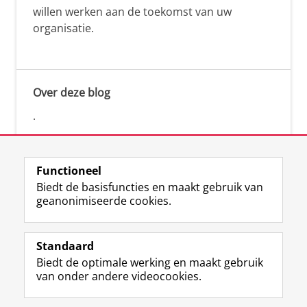
willen werken aan de toekomst van uw
organisatie.
Over deze blog
.
Functioneel
Biedt de basisfuncties en maakt gebruik van
geanonimiseerde cookies.
F
L
R
I
Y
Volg de RUG
a
i
S
n
o
Standaard
c
n
S
s
u
Biedt de optimale werking en maakt gebruik
e
k
-
t
T
Studiekiezers
van onder andere videocookies.
b
e
f
a
u
Maatschappij/bedrijven
o
d
e
g
b
o
I
e
r
e