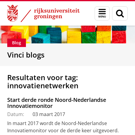
Skip
Skip
Department of Innovation Management & Str
Menu
Zoek
to
to
en
Content
Navigation
zoeken
Blog
Vinci blogs
Resultaten voor tag:
innovatienetwerken
Start derde ronde Noord-Nederlandse
Innovatiemonitor
Datum:
03 maart 2017
In maart 2017 wordt de Noord-Nederlandse
Innovatiemonitor voor de derde keer uitgevoerd.