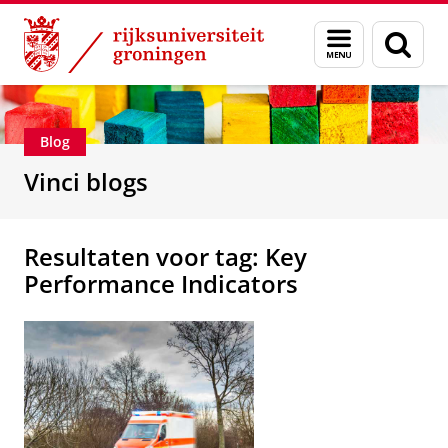
Skip
Skip
Department of Innovation Management & Str
Menu
Zoek
to
to
en
Content
Navigation
zoeken
Blog
Vinci blogs
Resultaten voor tag: Key
Performance Indicators