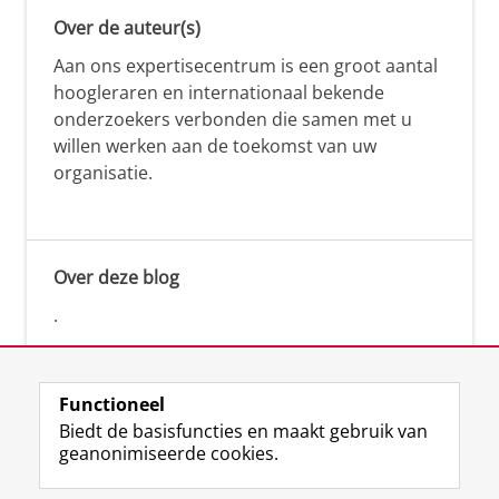
Over de auteur(s)
Aan ons expertisecentrum is een groot aantal
hoogleraren en internationaal bekende
onderzoekers verbonden die samen met u
willen werken aan de toekomst van uw
organisatie.
Over deze blog
.
Functioneel
Biedt de basisfuncties en maakt gebruik van
geanonimiseerde cookies.
F
L
R
I
Y
Volg de RUG