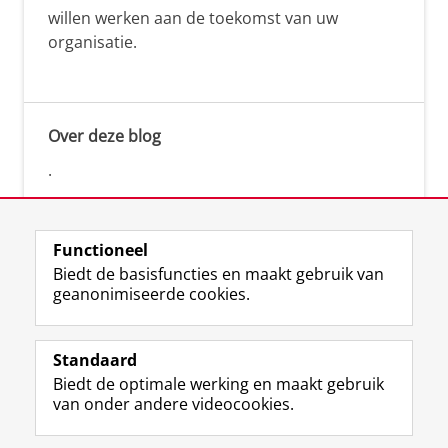
willen werken aan de toekomst van uw
organisatie.
Over deze blog
.
Functioneel
Biedt de basisfuncties en maakt gebruik van
geanonimiseerde cookies.
F
L
R
I
Y
Volg de RUG
a
i
S
n
o
Standaard
c
n
S
s
u
Biedt de optimale werking en maakt gebruik
e
k
-
t
T
Studiekiezers
van onder andere videocookies.
b
e
f
a
u
Maatschappij/bedrijven
o
d
e
g
b