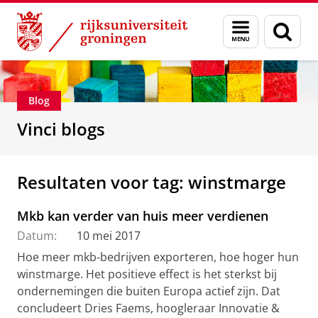
Skip
Skip
Department of Innovation Management & Str
Menu
Zoek
to
to
en
Content
Navigation
zoeken
Blog
Vinci blogs
Resultaten voor tag: winstmarge
Mkb kan verder van huis meer verdienen
Datum:
10 mei 2017
Hoe meer mkb-bedrijven exporteren, hoe hoger hun
winstmarge. Het positieve effect is het sterkst bij
ondernemingen die buiten Europa actief zijn. Dat
concludeert Dries Faems, hoogleraar Innovatie &