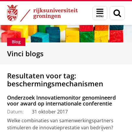
Skip
Skip
Department of Innovation Management & Str
Menu
Zoek
to
to
en
Content
Navigation
zoeken
Blog
Vinci blogs
Resultaten voor tag:
beschermingsmechanismen
Onderzoek Innovatiemonitor genomineerd
voor award op internationale conferentie
Datum:
31 oktober 2017
Welke combinaties van samenwerkingspartners
stimuleren de innovatieprestatie van bedrijven?