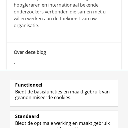
hoogleraren en internationaal bekende
onderzoekers verbonden die samen met u
willen werken aan de toekomst van uw
organisatie.
Over deze blog
.
Functioneel
Biedt de basisfuncties en maakt gebruik van
geanonimiseerde cookies.
F
L
R
I
Y
Volg de RUG
a
i
S
n
o
Standaard
c
n
S
s
u
Biedt de optimale werking en maakt gebruik
e
k
-
t
T
Studiekiezers