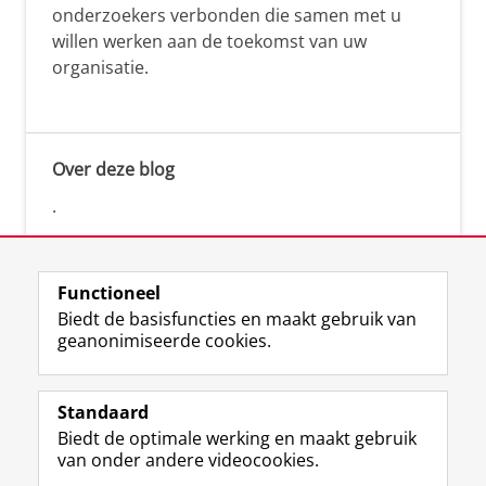
onderzoekers verbonden die samen met u
willen werken aan de toekomst van uw
organisatie.
Over deze blog
.
Functioneel
Biedt de basisfuncties en maakt gebruik van
geanonimiseerde cookies.
F
L
R
I
Y
Volg de RUG
a
i
S
n
o
Standaard
c
n
S
s
u
Biedt de optimale werking en maakt gebruik
e
k
-
t
T
Studiekiezers
van onder andere videocookies.
b
e
f
a
u
Maatschappij/bedrijven