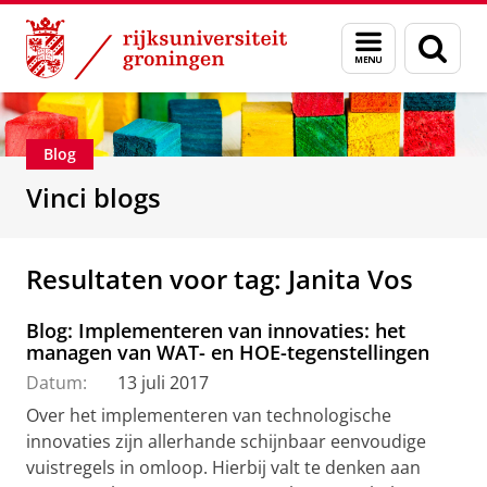
Skip
Skip
Department of Innovation Management & Str
Menu
Zoek
to
to
en
Content
Navigation
zoeken
Blog
Vinci blogs
Resultaten voor tag: Janita Vos
Blog: Implementeren van innovaties: het
managen van WAT- en HOE-tegenstellingen
Datum:
13 juli 2017
Over het implementeren van technologische
innovaties zijn allerhande schijnbaar eenvoudige
vuistregels in omloop. Hierbij valt te denken aan