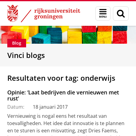
Skip
Skip
Department of Innovation Management & Str
Menu
Zoek
to
to
en
Content
Navigation
zoeken
Blog
Vinci blogs
Resultaten voor tag: onderwijs
Opinie: ‘Laat bedrijven die vernieuwen met
rust’
Datum:
18 januari 2017
Vernieuwing is nogal eens het resultaat van
toevalligheden. Het idee dat innovatie is te plannen
en te sturen is een misvatting, zegt Dries Faems,