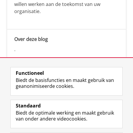
willen werken aan de toekomst van uw
organisatie.
Over deze blog
.
Functioneel
Biedt de basisfuncties en maakt gebruik van
geanonimiseerde cookies.
F
L
R
I
Y
Volg de RUG
a
i
S
n
o
Standaard
c
n
S
s
u
Biedt de optimale werking en maakt gebruik
e
k
-
t
T
Studiekiezers
van onder andere videocookies.
b
e
f
a
u
Maatschappij/bedrijven
o
d
e
g
b
o
I
e
r
e