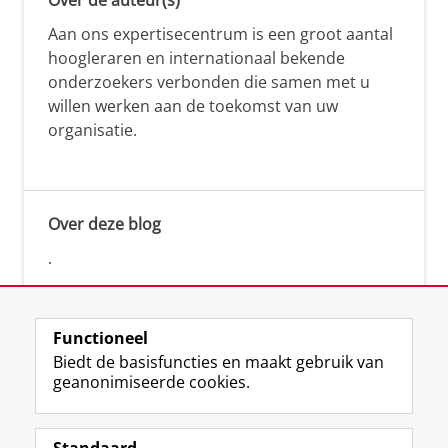
Aan ons expertisecentrum is een groot aantal
hoogleraren en internationaal bekende
onderzoekers verbonden die samen met u
willen werken aan de toekomst van uw
organisatie.
Over deze blog
.
Functioneel
Biedt de basisfuncties en maakt gebruik van
geanonimiseerde cookies.
F
L
R
I
Y
Volg de RUG
a
i
S
n
o