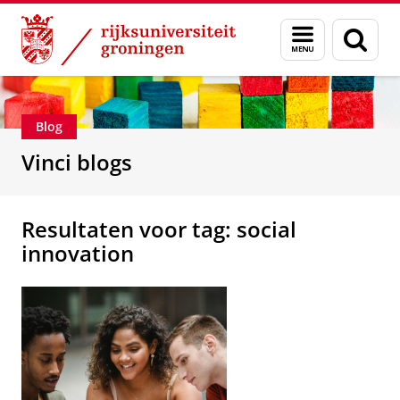
Skip
Skip
Department of Innovation Management & Str
Menu
Zoek
to
to
en
Content
Navigation
zoeken
Blog
Vinci blogs
Resultaten voor tag: social
innovation